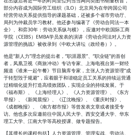
在出版后将近一年的时间里位列当当网同类图书销量榜首，
部分内容成为国际劳工组织（ILO）北京局为在华跨国公司
经营劳动关系提供指导的课题基础，还被多个省市劳动厅、
局列为仲裁员学习教材。他还参与编著了《劳动合同法一本
全》、和弈30年：劳动关系纵与横》，应邀对中欧国际工商
学院（CEIBS）EMBA学员发表的演讲《劳动合同法对人力资
源管理的挑战》被收录到《中欧大讲坛（政经卷）》。
他是“新人力”理念的提出者，“职涯愿景”、“职业链”的首创
者，凤凰卫视《商旅冲动》专访专家、上海电视台第一财经
频道《谁来一起午餐》节目脑库专家，主张人力资源管理“成
于转型毁于规避”，应着眼于和谐稳定员工关系的持续运营通
过精细化提升打造高绩效团队，实现企业的持续发展。于
《福布斯》、《上海经理人》、《人力资源管理》、《东方
早报》、《新闻晨报》、《辽沈晚报》、《重庆时报》、
《成都晚报》、《南方都市报》等曾发表文章或者接受专
访。他也多次应邀前往中国人民大学、西安交通大学、华东
理工大学、江南大学等高校授课、做专题报告。
【其擅长的课程包括】人力资源管理、管理实战、劳动法、