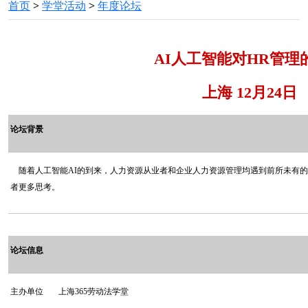
首页
>
学堂活动
>
年度论坛
AI
人工智能对
HR
管理
上海
12
月
24
日
论坛背景
随着人工智能
AI
的到来，人力资源从业者和企业人力资源管理均遇到前所未有的
者更多思考。
论坛信息
主办单位
上海
365
劳动法学堂