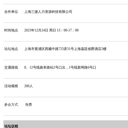
合作单位
上海三捷人力资源科技有限公司
时间地点
2023
年
12
月
24
日 周日
13
：
00-17
：
00
论坛地点
上海市黄浦区西藏中路
725
弄
51
号上海嘉廷侯爵酒店
5
楼
交通路线
8
、
12
号线曲阜路站
2
号口出，
1
号线新闸路
6
号口
活动规模
200
人
参会方式
免费
论坛议程