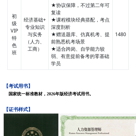
★协议保障，不过第二年可
复读
初
经济基础+
★课程模块经典搭配，考点
级
专业知识
深度剖析
VIP
与实务
★赠送题库、仿真机考、提
1480
特
（人力、
前熟悉机考场景
色
工商）
★适合跨岗、自学能力较
班
弱、有意提前备考的零基础
学员
【考试用书】
国家统一标准教材，
2026
年版经济考试用书。
【证书样式】