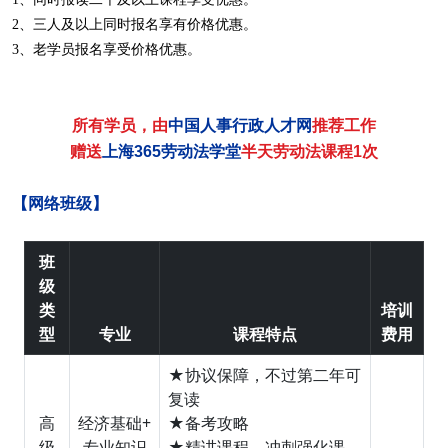
2、三人及以上同时报名享有价格优惠。
3、老学员报名享受价格优惠。
所有学员，由
中国人事行政人才网
推荐工作
赠送
上海365劳动法学堂
半天劳动法课程1次
【网络班级】
班
级
类
培训
型
专业
课程特点
费用
★协议保障，不过第二年可
复读
高
经济基础+
★备考攻略
级
专业知识
★精讲课程、冲刺强化课、