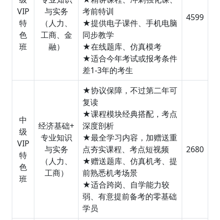
VIP
与实务
考前特训
4599
特
（人力、
★提供电子课件、手机电脑
色
工商、金
同步教学
班
融）
★在线题库、仿真模考
★适合今年考试或报考条件
差1-3年的考生
★协议保障，不过第二年可
复读
★课程模块经典搭配，考点
中
经济基础+
深度剖析
级
专业知识
★最全学习内容，加赠送重
VIP
与实务
点夯实课程、考点短视频
2680
特
（人力、
★赠送题库、仿真机考、提
色
工商）
前熟悉机考场景
班
★适合跨岗、自学能力较
弱、有意提前备考的零基础
学员