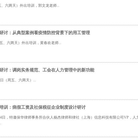
周五、六两天）外出培训，郭文龙老师...
外出研讨：从典型案例看疫情防控背景下的用工管理
（周五、六两天）外出培训，黄春欢老师...
外出研讨：调岗实务规范、工会在人力管理中的新功能
22日（周五、六两天）...
外出培训：病假工资及社保税征企业制度设计研讨
23、24日，特邀保华律师事务所合伙人杨杰律师和律社（上海）信息科技有限公司VP
.