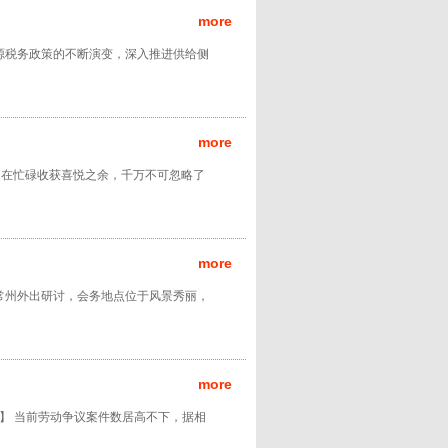
more
源税务政策的不断演变，深入推进供给侧
more
伴们在忙碌收获喜悦之余，千万不可忽略了
more
江苏常州外出研讨，会务地点位于风景秀丽，
more
背景】 当前劳动争议案件数居高不下，据相